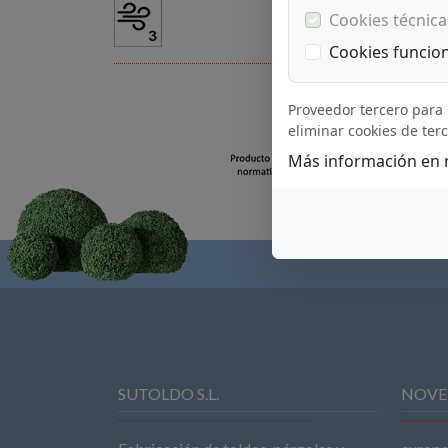
Cookies técnica
Cookies funcio
Proveedor tercero para 
eliminar cookies de ter
Más información en
SUTOLDO S.L.
NOVE