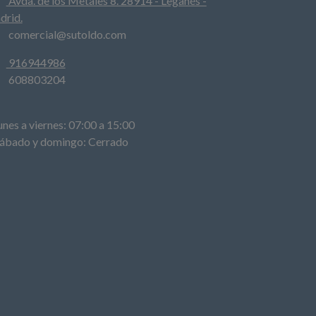
Avda. de los Metales 8. 28914 - Leganés -
drid.
comercial@sutoldo.com
916944986
608803204
es a viernes: 07:00 a 15:00
bado y domingo: Cerrado