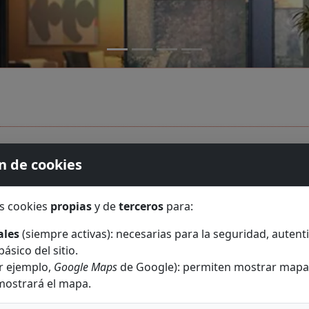
n de cookies
rches, locales comerciales...
s cookies
propias
y de
terceros
para:
ales
(siempre activas): necesarias para la seguridad, autenti
ásico del sitio.
r ejemplo,
Google Maps
de Google): permiten mostrar mapas 
mostrará el mapa.