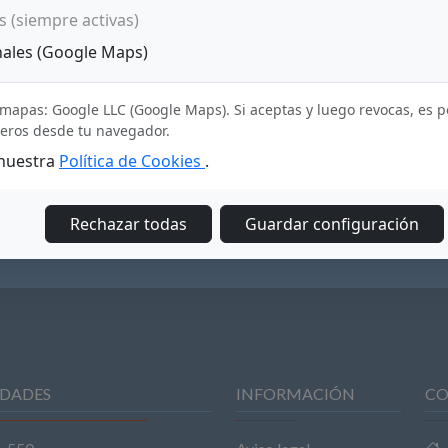
s (siempre activas)
nales (Google Maps)
mapas: Google LLC (Google Maps). Si aceptas y luego revocas, es 
ceros desde tu navegador.
 nuestra
Política de Cookies
.
Rechazar todas
Guardar configuración
DADES
INFORMACIÓN
CO