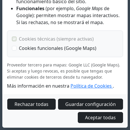
funcionamiento básico del sitio.
Funcionales
(por ejemplo,
Google Maps
de
Fabricación de toldos, pérgolas y otros productos de
Google): permiten mostrar mapas interactivos.
protección solar para instaladores.
Si las rechazas, no se mostrará el mapa.
Calidad profesional:
Nuestro equipo altamente cualificado,
está dedicado a ofrecer productos de alta calidad pensados
Cookies técnicas (siempre activas)
para tener una larga durabilidad.
Venta Exclusiva a profesionales:
Llevamos años
Cookies funcionales (Google Maps)
atendiendo a tolderos y ofrecemos una venta exclusiva a
profesionales.
Proveedor tercero para mapas: Google LLC (Google Maps).
Confía en nuestra experiencia y productos de calidad
Si aceptas y luego revocas, es posible que tengas que
para tus trabajos.
eliminar cookies de terceros desde tu navegador.
Más información en nuestra
Política de Cookies
.
NOVEDADES
Rechazar todas
Guardar configuración
europa-550
Aceptar todas
St-Q